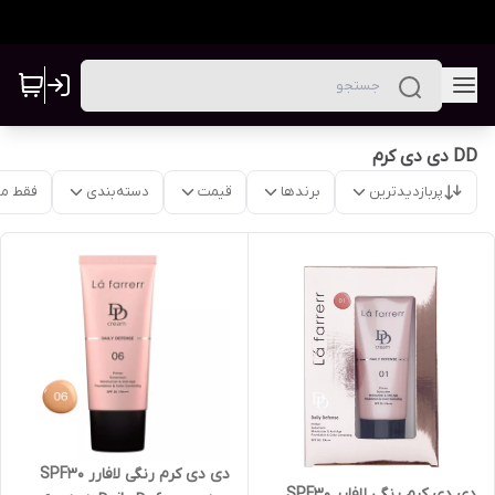
DD دی دی کرم
پربازدیدترین
برندها
قیمت
دسته‌بندی
فقط م
دی دی کرم رنگی لافارر SPF30
دی دی کرم رنگی لافارر SPF30