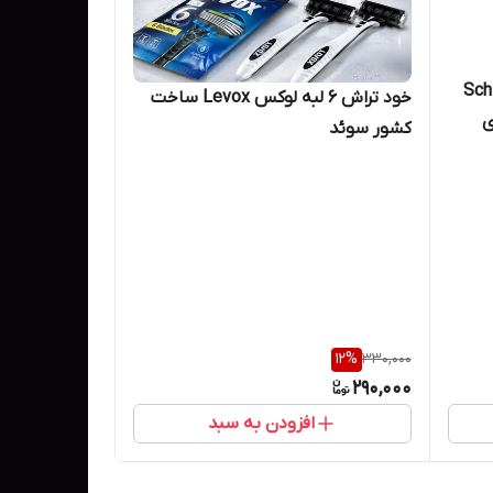
سه تیغ شیک Schick
خود تراش ۶ لبه لوکس Levox ساخت
کشور سوئد
12
%
330,000
290,000
افزودن به سبد