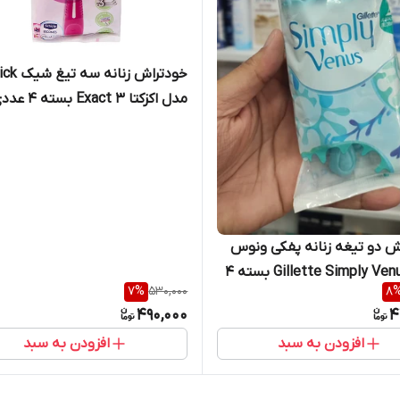
خودتراش زنانه 
مدل اکزکتا ۳ Exact بسته 4 عددی
ش دو تیغه زنانه پفکی ونوس
ژیلت Gillette Simply Venus بسته ۴
7
%
530,000
8
490,000
4
افزودن به سبد
افزودن به سبد