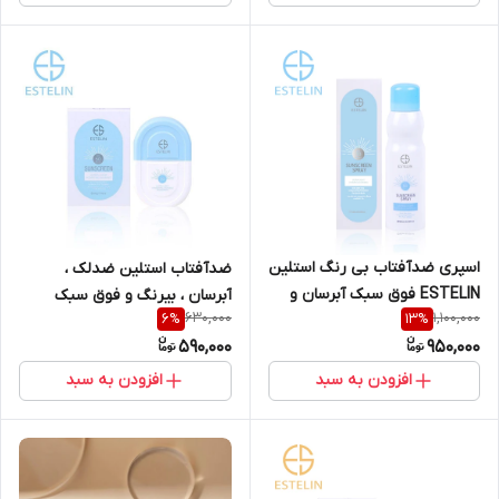
اسپری ضدآفتاب بی رنگ استلین
ضدآفتاب استلین ضدلک ،
ESTELIN فوق سبک آبرسان و
آبرسان ، بیرنگ و فوق سبک
630,000
1,100,000
6
%
13
%
ضدلک حجم 180میل
++++SPF50 PA حجم 50 گرم
590,000
950,000
|++++Estelin Ultra-Light
Hydrating Invisible Sunscreen
افزودن به سبد
افزودن به سبد
SPF50 PA