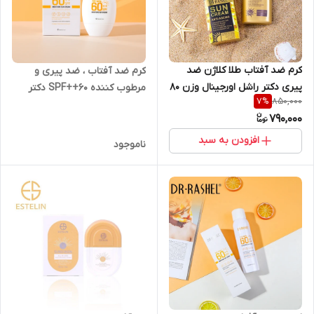
کرم ضد آفتاب طلا کلاژن ضد
کرم ضد آفتاب ، ضد پیری و
پیری دکتر راشل اورجینال وزن ۸۰
مرطوب کننده SPF++60 دکتر
850,000
7
%
گرم | DR RASHEL Gold
راشل DR.RASHEL وزن ۶۰ گرم
790,000
Collagen Sun Cream 80g
افزودن به سبد
ناموجود