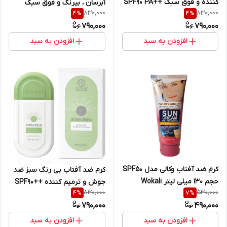
کننده و فوق سبک ++SPF۹۰ PA
آبرسان ، بیرنگ و فوق سبک
830,000
830,000
4
%
4
%
حجم 100 گرم | ++Estelin Fade
++++SPF80 PA حجم 100 گرم
790,000
790,000
Spots Bright Complete
|++++Estelin Ultra-Light
Sunscreen SPF90 PA
Hydrating Invisible Sunscreen
افزودن به سبد
افزودن به سبد
SPF80 PA
کرم ضد آفتاب وکالی مدل SPF50
کرم ضد آفتاب بی رنگ سبز ضد
حجم 130 میلی لیتر Wokali
جوش و ترمیم کننده ++SPF90
830,000
530,000
4
%
7
%
Sunscreen
PA استلین ESTELIN وزن ۱۰۰
790,000
490,000
گرم
افزودن به سبد
افزودن به سبد