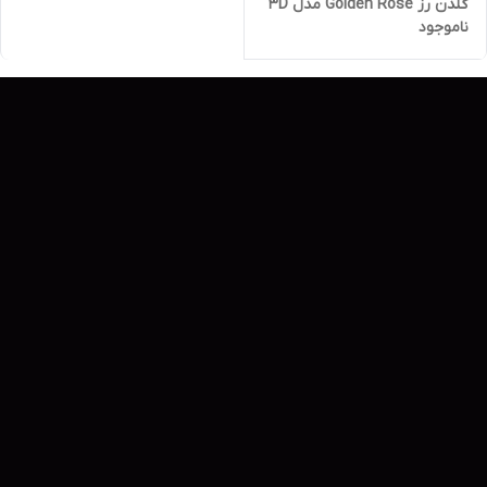
گلدن رز Golden Rose مدل 3D
ناموجود
Mega Shine حجم 5/2 میل |
Golden Rose 3D Mega Shine
Lipgloss