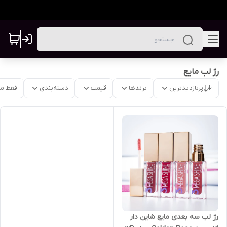
رژ لب مایع
پربازدیدترین
برندها
قیمت
دسته‌بندی
فقط م
رژ لب سه بعدی مایع شاین دار