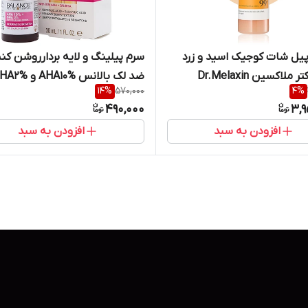
یل شات کوجیک اسید و زرد
سرم پیلینگ و لایه بردارروشن کنن
چوبه دکتر ملاکسین Dr.Melaxin
ضد لک بالانس AHA10% و BHA2%
14
%
570,000
4
%
ل لایه بردار و روشن کننده بدن
490,000
3,9
افزودن به سبد
افزودن به سبد