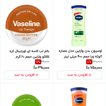
لوسیون بدن وازلین مدل عصاره
بالم لب کاسه ای اورجینال کره
آلوئه ورا حجم 400 میلی لیتر
کاکائو وازلین حجم ۲۰ گرم
411,000
820,000
5
%
8
%
390,000
750,000
افزودن به سبد
افزودن به سبد