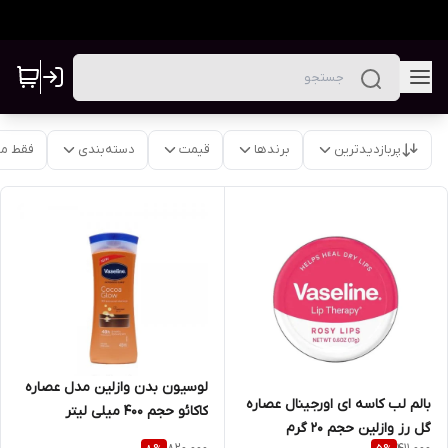
پربازدیدترین
برندها
قیمت
دسته‌بندی
فقط م
لوسیون بدن وازلین مدل عصاره
بالم لب کاسه ای اورجینال عصاره
کاکائو حجم 400 میلی لیتر
گل رز وازلین حجم ۲۰ گرم