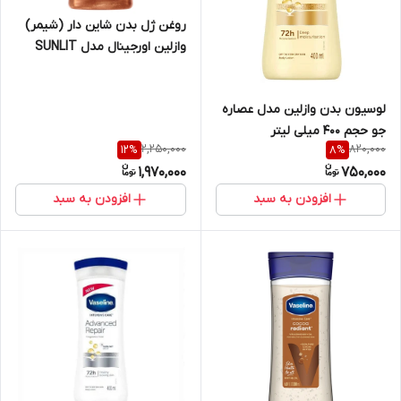
روغن ژل بدن شاین دار (شیمر)
وازلین اورجینال مدل SUNLIT
GLOW حجم 200 میلی لیتر
لوسیون بدن وازلین مدل عصاره
جو حجم 400 میلی لیتر
2,250,000
820,000
12
%
8
%
1,970,000
750,000
افزودن به سبد
افزودن به سبد