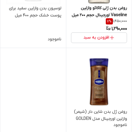
روغن بدن ژلی کاکائو وازلین
لوسیون بدن وازلین سفید برای
Vaseline اورجینال حجم ۲۰۰ میل
پوست خشک حجم 400 میل
1,450,000
11
%
1,290,000
افزودن به سبد
ناموجود
روغن ژل بدن شاین دار (شیمر)
وازلین اورجینال مدل GOLDEN
ناموجود
Hour Glow با رایحه وانیل کاکائو