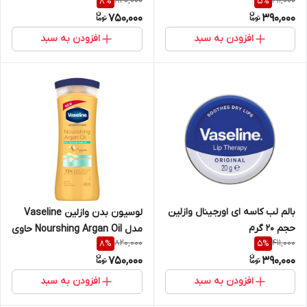
820,000
411,000
8
%
5
%
750,000
390,000
افزودن به سبد
افزودن به سبد
بالم لب کاسه ای اورجینال وازلین
لوسیون بدن وازلین Vaseline
حجم ۲۰ گرم
مدل Nourshing Argan Oil حاوی
820,000
411,000
8
%
5
%
روغن آرگان حجم 400 میل
750,000
390,000
افزودن به سبد
افزودن به سبد