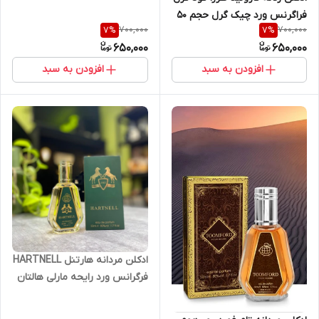
Ford Fabulous Life 50 ml
فراگرنس ورد چیک گرل حجم ۵۰
700,000
700,000
7
%
7
%
میل | Fragrance World Classy
650,000
650,000
Chic Girl 50m
افزودن به سبد
افزودن به سبد
ادکلن مردانه هارتنل HARTNELL
فرگرانس ورد رایحه مارلی هالتان
حجم ۵۰ میل | Fragrance World
Hartnell 50 ml