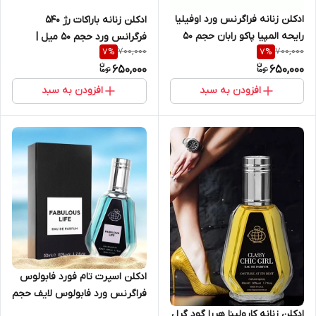
ادکلن زنانه فراگرنس ورد اوفیلیا
ادکلن زنانه باراکات رژ 540
رایحه المپیا پاکو رابان حجم ۵۰
فرگرانس ورد حجم ۵۰ میل |
700,000
700,000
7
%
7
%
میل
Barakkat Rouge 540
650,000
650,000
Fragrance World 50 ml
افزودن به سبد
افزودن به سبد
ادکلن اسپرت تام فورد فابولوس
فراگرنس ورد فابولوس لایف حجم
۵۰ میل | Fragrance world Tom
ادکلن زنانه کارولینا هررا گود گرل