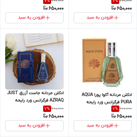
700,000
700,000
7
%
7
%
رایحه کرید اونتوس گرین ایریش
فرگرانس ورد رایحه اسکندال
650,000
650,000
حجم ۵۰ میل
حجم ۵۰ میل
افزودن به سبد
افزودن به سبد
ادکلن مردانه جاست أزرق JUST
ادکلن مردانه آکوا پورا AQUA
AZRAQ فرگرانس ورد رایحه
PURA فرگرانس ورد رایحه
اینوکتوس الکسیر حجم ۵۰ میل |
700,000
700,000
7
%
7
%
مگاماره حجم ۵۰ میل
Fragrance World Just Azraq
650,000
650,000
50 ml
افزودن به سبد
افزودن به سبد