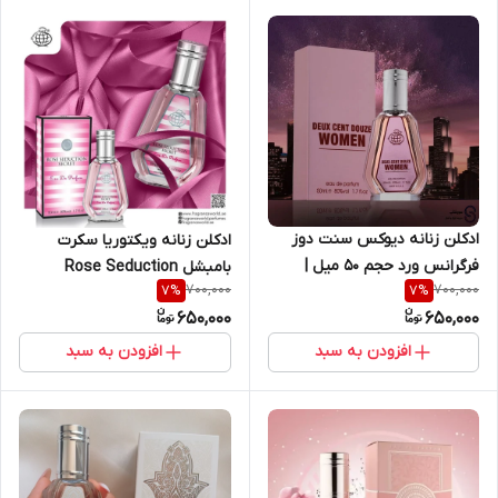
ادکلن زنانه دیوکس سنت دوز
ادکلن زنانه ویکتوریا سکرت
فرگرانس ورد حجم ۵۰ میل |
بامبشل Rose Seduction
700,000
700,000
7
%
7
%
Fragrance World Deux Cent
Secret فرگرانس ورد حجم ۵۰
650,000
650,000
Douze 50 ml
میل | Fragrance World Rose
Seduction Secret 50 ml
افزودن به سبد
افزودن به سبد