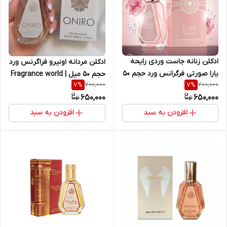
ادکلن زنانه جاست وردی رایحه
ادکلن مردانه اونیرو فراگرنس ورد
یارا صورتی فرگرانس ورد حجم ۵۰
حجم 50 میل | Fragrance world
700,000
700,000
7
%
7
%
میل | Fragrance World Just
Onero 50 ml
650,000
650,000
Wardi 50 ml
افزودن به سبد
افزودن به سبد