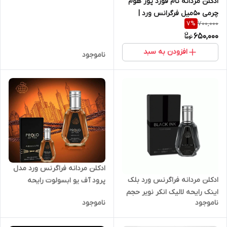
ادکلن مردانه تام فورد پور هوم
چرمی 50میل فرگرانس ورد |
700,000
7
%
Fragrance Word Tom Ford
650,000
Pour Homme leather 50 ml
افزودن به سبد
ناموجود
ادکلن مردانه فراگرنس ورد مدل
ادکلن مردانه فراگرنس ورد بلک
پرود آف یو ابسولوت رایحه
اینک رایحه لالیک انکر نویر حجم
جورجیو آرمانی استرانگر ویت یو
ناموجود
ناموجود
50 میل
ابسولوتلی حجم 50 میل