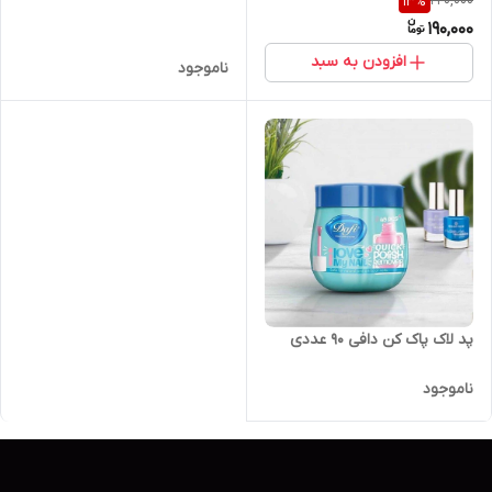
220,000
13
%
Hydration حاوی ویتامین E و B5
لیتر
190,000
حجم ۲۰۰ میل
افزودن به سبد
ناموجود
پد لاک پاک کن دافی ۹۰ عددی
ناموجود