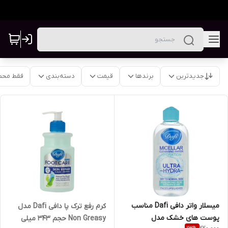
جدیدترین
برندها
قیمت
دسته‌بندی
فقط محص
میسلار واتر دافی Dafi مناسب
کرم رفع ترک پا دافی Dafi مدل
پوست های خشک مدل
Non Greasy حجم ۳۴۳ میلی