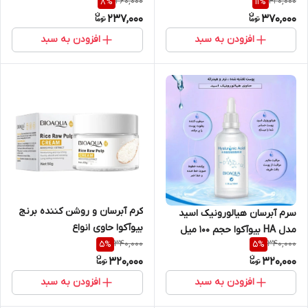
260,000
420,000
8
%
11
%
کننده حاوی عصاره هلو،نعناع و
250 میلی لیتر
237,000
370,000
نمک دریا حجم ۲۵۰ گرم
افزودن به سبد
افزودن به سبد
کرم آبرسان و روشن کننده برنج
سرم آبرسان هیالورونیک اسید
بیوآکوا حاوی انواع
مدل HA بیوآکوا حجم ۱۰۰ میل
ویتامینBioaqua Rice Raw
340,000
340,000
5
%
5
%
Pulp | وزن ۵۰ گرم
320,000
320,000
افزودن به سبد
افزودن به سبد