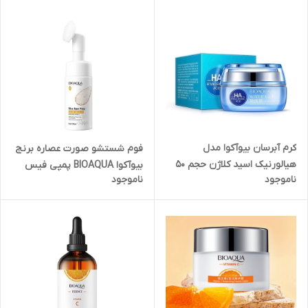
کرم آبرسان بیوآکوا مدل
فوم شستشو صورت عصاره برنج
هیالورنیک اسید کلاژن حجم 50
بیوآکوا BIOAQUA پمپی فیس
ناموجود
ناموجود
میلی لیتر
براش دار