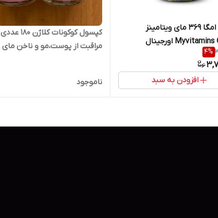
کپسول امگا 369 مای ویتامینز
کپسول کوکونات کلاژن ۱۸۰ عددی
Myvitamins Omega اورجینال
مراقبت از پوست،مو و ناخن مای
4
%
3
تایی
ویتامینز اصل انگلیس | conut
3,7
Collagen My Vitamins
افزودن به سبد
ناموجود