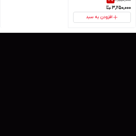
3,550,000
8
%
Bakuchiol Plumping Serum
3,250,000
EQQUALBERRY حجم 30 میل
افزودن به سبد