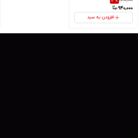
1,090,000
13
%
BIOTIN & CAFFEIN حجم 200 گرم
940,000
افزودن به سبد