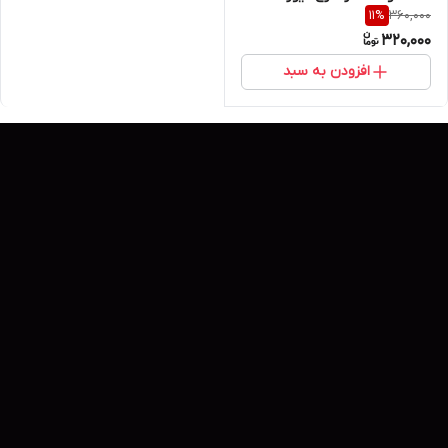
360,000
11
%
Drohoo
320,000
افزودن به سبد