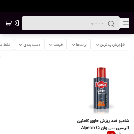
پربازدیدترین
برندها
قیمت
دسته‌بندی
فقط م
شامپو ضد ریزش حاوی کافئین
آلپسین سی وان Alpecin C1