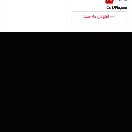
2,150,000
7
%
حجم 250 میل
1,990,000
افزودن به سبد