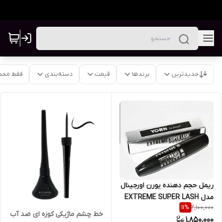
جدیدترین
برندها
قیمت
دسته‌بندی
فقط محص
ریمل حجم دهنده یورن اورجینال
مدل EXTREME SUPER LASH
2,100,000
11
%
محصول کشور آلمان حجم ۱۵
خط چشم ماژیکی کوزه ای ضد آب
1,850,000
میل