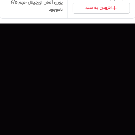
یورن آلمان اورجینال حجم ۴/۵
افزودن به سبد
ناموجود
میل