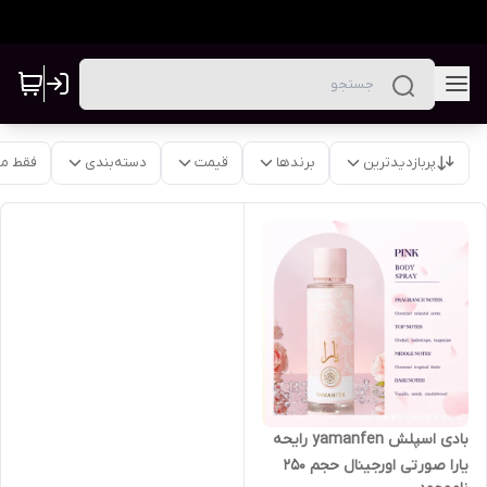
پربازدیدترین
برندها
قیمت
دسته‌بندی
فقط م
بادی اسپلش yamanfen رایحه
یارا صورتی اورجینال حجم ۲۵۰