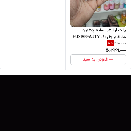
پالت آرایشی سایه چشم و
هایلایتر ۱۹ رنگ HUXIABEAUTY
490,000
8
%
مدل مدرن آرتیست Modern
449,000
Artist
افزودن به سبد