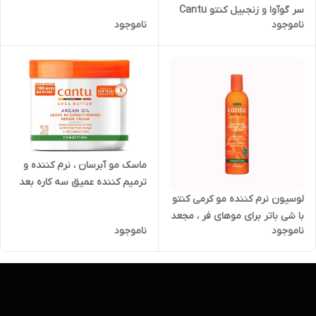
سر گوآوا و زنجبیل کنتو Cantu
ناموجود
ناموجود
حجم ۱۸۰ میل
ماسک مو آبرسان ، نرم کننده و
ترمیم کننده عمیق سه کاره بعد
لوسیون نرم کننده مو کرمی کنتو
حمام و داخل حمام روغن آرگان
با شی باتر برای موهای فر ، مجعد
کنتو اصلی آمریکا مخصوص
ناموجود
ناموجود
وموج دار حجم ۳۵۵ میل | Cantu
موهای فر ، موج دار و مجعد حجم
Conditioning Creamy Hair
۴۵۳ گرم | Cantu Argan Oil
Lotion 355ml
Leave-In Conditioning Repair
Cream 453g