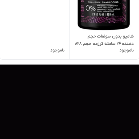
شامپو بدون سولفات حجم
دهنده ۲۴ ساعته ترزمه حجم ۸۲۸
ناموجود
ناموجود
میل | TRESemme Volume
Shampoo 828 ml