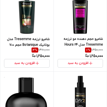
شامپو حجم دهنده مو ترزمه
شامپو ترزمه Tresemme مدل
Tresemme مدل 24 Hours
بوتانیک Botanique حجم 700
1,470,000
1,350,000
14
%
7
%
Volume حجم ۶۸۵ میل
میل
1,250,000
1,250,000
افزودن به سبد
افزودن به سبد