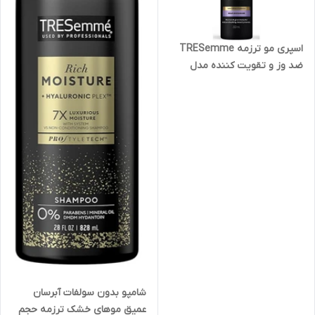
اسپری مو ترزمه TRESemme
ضد وز و تقویت کننده مدل
Day2 مناسب موهای نازک حجم
200میل
شامپو بدون سولفات آبرسان
عمیق موهای خشک ترزمه حجم