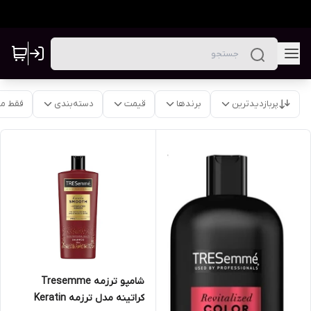
پربازدیدترین
برندها
قیمت
دسته‌بندی
فقط م
شامپو ترزمه Tresemme
کراتینه مدل ترزمه Keratin