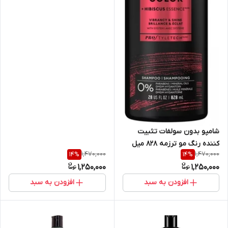
smooth حجم ۶۸۵ میل
شامپو بدون سولفات تثبیت
کننده رنگ مو ترزمه 828 میل
1,470,000
1,470,000
14
%
14
%
Tresemme Shampoo Color
1,250,000
1,250,000
Revitalise
افزودن به سبد
افزودن به سبد