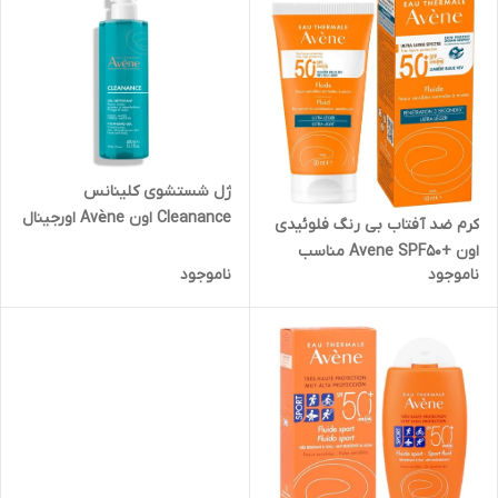
ژل شستشوی کلینانس
Cleanance اون Avène اورجینال
کرم ضد آفتاب بی رنگ فلوئیدی
مخصوص پوست های چرب و
اون +Avene SPF50 مناسب
مختلط حجم ۴۰۰ میل
ناموجود
ناموجود
پوست های نرمال تا مختلط و
حساس حجم 50 میل