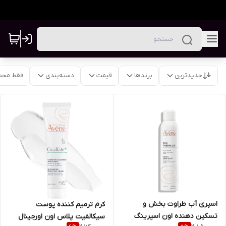
جدیدترین
برندها
قیمت
دسته‌بندی
فقط محص
اسپری آب طراوت بخش و
کرم ترمیم کننده پوست
تسکین دهنده اون اسپرینگ
سیکالفیت پلاس اون اورجینال