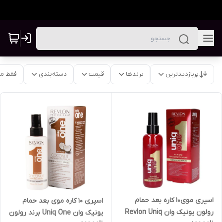
پربازدیدترین
برندها
قیمت
دسته‌بندی
فقط م
اسپری موی10 کاره بعد حمام
اسپری ۱۰ کاره موی بعد حمام
رولون یونیک وان Revlon Uniq
یونیک وان Uniq One برند رولون