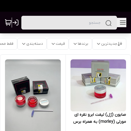
جدیدترین
برندها
قیمت
دسته‌بندی
فقط محص
صابون (ژل) لیفت ابرو نقره ای
مورلی (morley) به همراه برس